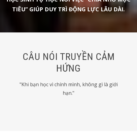
TIÊU” GIÚP DUY TRÌ ĐỘNG LỰC LÂU DÀI.
CÂU NÓI TRUYỀN CẢM
HỨNG
"Khi bạn học vì chính mình, không gì là giới
hạn."