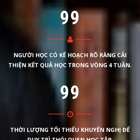
9
9
NGƯỜI HỌC CÓ KẾ HOẠCH RÕ RÀNG CẢI
THIỆN KẾT QUẢ HỌC TRONG VÒNG 4 TUẦN.
9
9
THỜI LƯỢNG TỐI THIỂU KHUYẾN NGHỊ ĐỂ
DUY TRÌ THÓI QUEN HỌC TẬP.