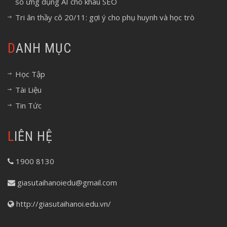
số ứng dụng AI cho khâu SEO
Tri ân thầy cô 20/11: gợi ý cho phụ huynh và học trò
DANH MỤC
Học Tập
Tài Liệu
Tin Tức
LIÊN HỆ
1900 8130
giasutaihanoiedu@gmail.com
http://giasutaihanoi.edu.vn/