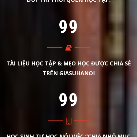
9
9
TÀI LIỆU HỌC TẬP & MẸO HỌC ĐƯỢC CHIA SẺ
TRÊN GIASUHANOI
9
9
HỌC SINH TỰ HỌC NÓI VIỆC “CHIA NHỎ MỤC