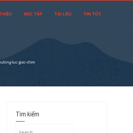
 THIỆU
HỌC TẬP
TÀI LIỆU
TIN TỨC
bulong-luc-giac-chim
Tìm kiếm
Search