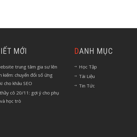
 VIẾT MỚI
DANH MỤC
bsite trung tâm gia sư lên
Học Tập
m kiếm: chuyển đổi số ứng
Tài Liệu
AI cho khâu SEO
Tin Tức
 thầy cô 20/11: gợi ý cho phụ
và học trò