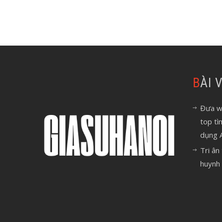
BÀI
Đưa we
top tì
dụng 
Tri ân
huynh 