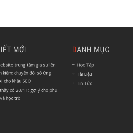
 VIẾT MỚI
DANH MỤC
bsite trung tâm gia sư lên
Học Tập
m kiếm: chuyển đổi số ứng
Tài Liệu
AI cho khâu SEO
Tin Tức
 thầy cô 20/11: gợi ý cho phụ
và học trò