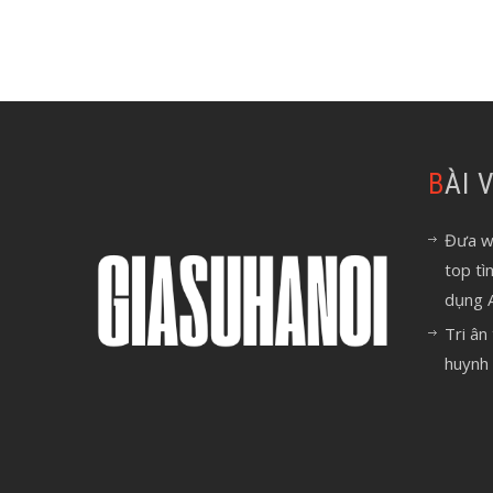
BÀI
Đưa we
top tì
dụng 
Tri ân
huynh 