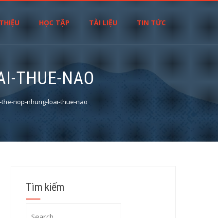
 THIỆU
HỌC TẬP
TÀI LIỆU
TIN TỨC
AI-THUE-NAO
-the-nop-nhung-loai-thue-nao
Tìm kiếm
Search