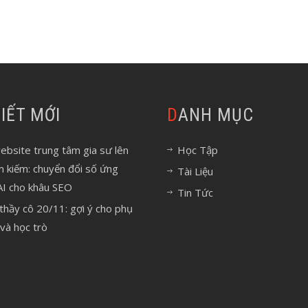
 VIẾT MỚI
DANH MỤC
bsite trung tâm gia sư lên
Học Tập
m kiếm: chuyển đổi số ứng
Tài Liệu
AI cho khâu SEO
Tin Tức
 thầy cô 20/11: gợi ý cho phụ
và học trò