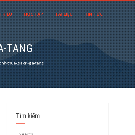
 THIỆU
HỌC TẬP
TÀI LIỆU
TIN TỨC
IA-TANG
inh-thue-gia-tri-gia-tang
Tìm kiếm
Search