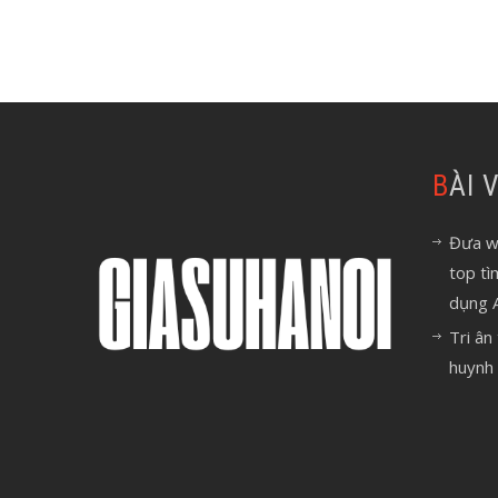
BÀI
Đưa we
top tì
dụng 
Tri ân
huynh 