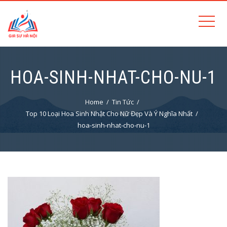
HOA-SINH-NHAT-CHO-NU-1
Home
Tin Tức
Top 10 Loại Hoa Sinh Nhật Cho Nữ Đẹp Và Ý Nghĩa Nhất
hoa-sinh-nhat-cho-nu-1