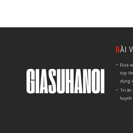
BÀI
Đưa we
top tì
dụng 
Tri ân
huynh 