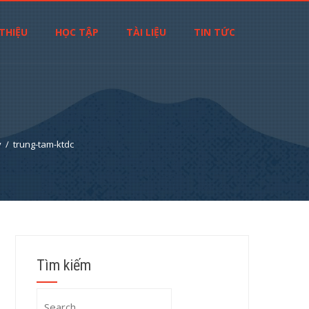
 THIỆU
HỌC TẬP
TÀI LIỆU
TIN TỨC
y
trung-tam-ktdc
Tìm kiếm
Search