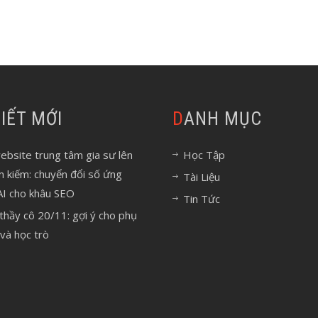
 VIẾT MỚI
DANH MỤC
bsite trung tâm gia sư lên
Học Tập
m kiếm: chuyển đổi số ứng
Tài Liệu
AI cho khâu SEO
Tin Tức
 thầy cô 20/11: gợi ý cho phụ
và học trò