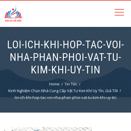
LOI-ICH-KHI-HOP-TAC-VOI-
NHA-PHAN-PHOI-VAT-TU-
KIM-KHI-UY-TIN
Home
Tin Tức
Kinh Nghiệm Chọn Nhà Cung Cấp Vật Tư Kim Khí Uy Tín, Giá Tốt
loi-ich-khi-hop-tac-voi-nha-phan-phoi-vat-tu-kim-khi-uy-tin