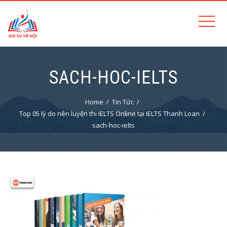
SACH-HOC-IELTS
Home
Tin Tức
Top 05 lý do nên luyện thi IELTS Online tại IELTS Thanh Loan
sach-hoc-ielts