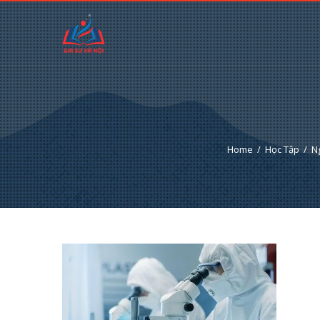
Home
Học Tập
N