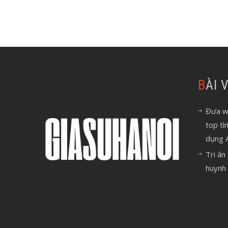
BÀI
Đưa we
top tì
dụng 
Tri ân
huynh 