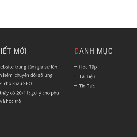
 VIẾT MỚI
DANH MỤC
bsite trung tâm gia sư lên
Học Tập
m kiếm: chuyển đổi số ứng
Tài Liệu
AI cho khâu SEO
Tin Tức
 thầy cô 20/11: gợi ý cho phụ
và học trò