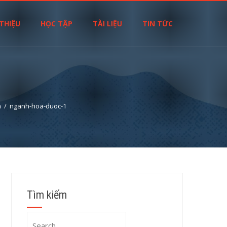
 THIỆU
HỌC TẬP
TÀI LIỆU
TIN TỨC
m
nganh-hoa-duoc-1
Tìm kiếm
Search