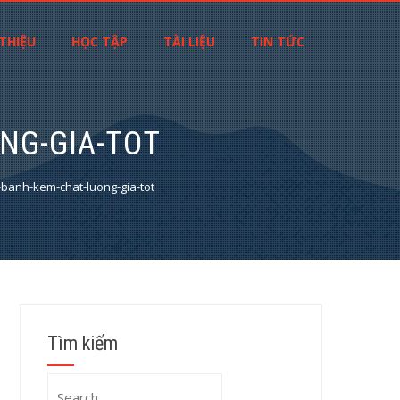
 THIỆU
HỌC TẬP
TÀI LIỆU
TIN TỨC
ONG-GIA-TOT
n-banh-kem-chat-luong-gia-tot
Tìm kiếm
Search