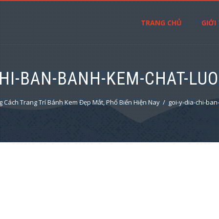
TRANG CHỦ
GIỚI
CHI-BAN-BANH-KEM-CHAT-LU
 Cách Trang Trí Bánh Kem Đẹp Mắt, Phổ Biến Hiện Nay
goi-y-dia-chi-ba