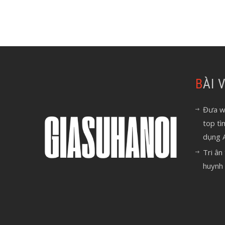
BÀI
Đưa we
top tì
dụng 
Tri ân
huynh 