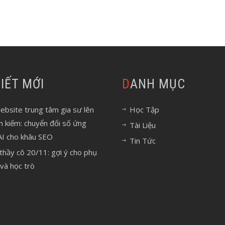
 VIẾT MỚI
DANH MỤC
bsite trung tâm gia sư lên
Học Tập
m kiếm: chuyển đổi số ứng
Tài Liệu
AI cho khâu SEO
Tin Tức
 thầy cô 20/11: gợi ý cho phụ
và học trò