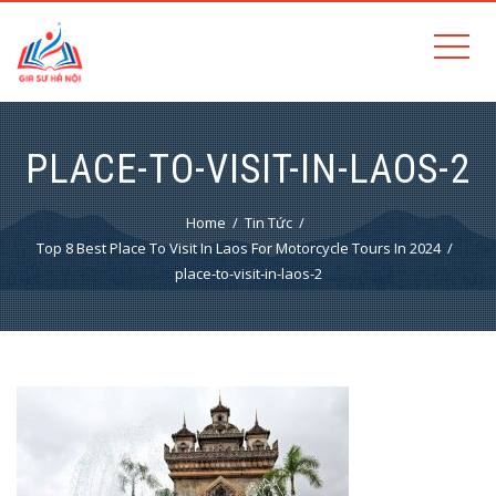
PLACE-TO-VISIT-IN-LAOS-2
Home
Tin Tức
Top 8 Best Place To Visit In Laos For Motorcycle Tours In 2024
place-to-visit-in-laos-2