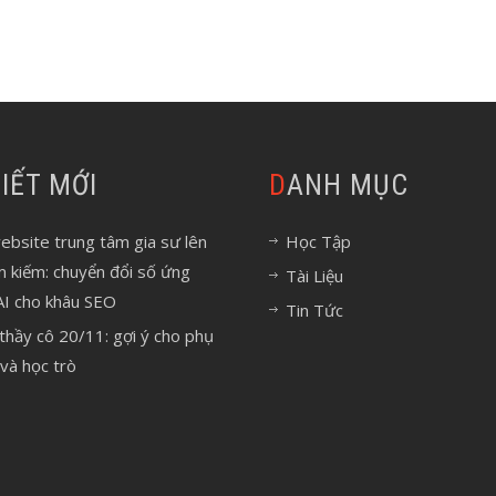
 VIẾT MỚI
DANH MỤC
bsite trung tâm gia sư lên
Học Tập
m kiếm: chuyển đổi số ứng
Tài Liệu
AI cho khâu SEO
Tin Tức
 thầy cô 20/11: gợi ý cho phụ
và học trò