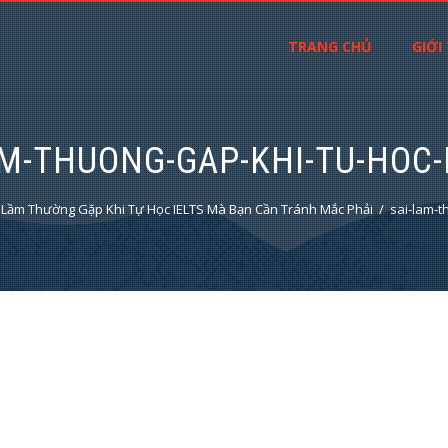
TRANG CHỦ
GIỚI
AM-THUONG-GAP-KHI-TU-HOC-I
 Lầm Thường Gặp Khi Tự Học IELTS Mà Bạn Cần Tránh Mắc Phải
sai-lam-t