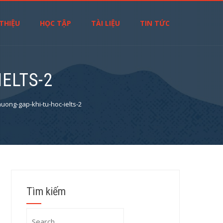
 THIỆU
HỌC TẬP
TÀI LIỆU
TIN TỨC
ELTS-2
huong-gap-khi-tu-hoc-ielts-2
Tìm kiếm
Search