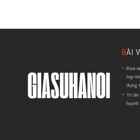
BÀI
Đưa we
top tì
dụng 
Tri ân
huynh 