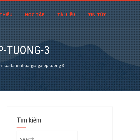
 THIỆU
HỌC TẬP
TÀI LIỆU
TIN TỨC
P-TUONG-3
hi-mua-tam-nhua-gia-go-op-tuong-3
Tìm kiếm
Search