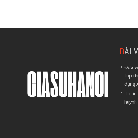
BÀI
Đưa we
top tì
dụng 
Tri ân
huynh 