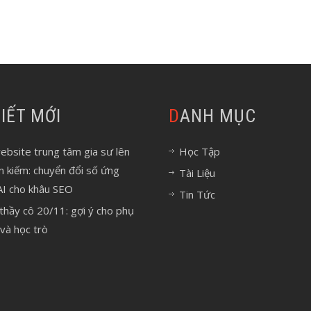
 VIẾT MỚI
DANH MỤC
bsite trung tâm gia sư lên
Học Tập
m kiếm: chuyển đổi số ứng
Tài Liệu
AI cho khâu SEO
Tin Tức
 thầy cô 20/11: gợi ý cho phụ
và học trò