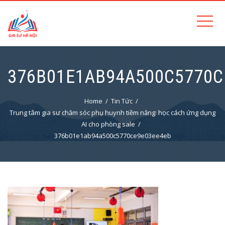
376B01E1AB94A500C5770C
Home
Tin Tức
Trung tâm gia sư chăm sóc phụ huynh tiềm năng: học cách ứng dụng
AI cho phòng sale
376b01e1ab94a500c5770ce9e03ee4eb