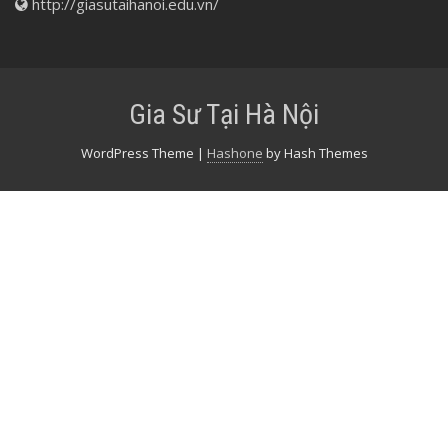
http://giasutaihanoi.edu.vn/
Gia Sư Tại Hà Nội
WordPress Theme
|
Hashone
by Hash Themes