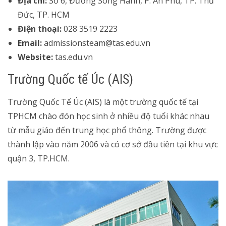
Địa chỉ:
Số 6, Đường Song Hành, P. An Phú, TP. Thủ
Đức, TP. HCM
Điện thoại:
028 3519 2223
Email:
admissionsteam@tas.edu.vn
Website:
tas.edu.vn
Trường Quốc tế Úc (AIS)
Trường Quốc Tế Úc (AIS) là một trường quốc tế tại
TPHCM chào đón học sinh ở nhiều độ tuổi khác nhau
từ mẫu giáo đến trung học phổ thông. Trường được
thành lập vào năm 2006 và có cơ sở đầu tiên tại khu vực
quận 3, TP.HCM.