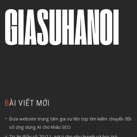
BÀI VIẾT MỚI
Đưa website trung tâm gia sư lên top tìm kiếm: chuyển đổi
số ứng dụng AI cho khâu SEO
Tri ân thầy cô 20/11: gợi ý cho phụ huynh và học trò