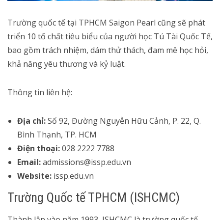
Trường quốc tế tại TPHCM Saigon Pearl cũng sẽ phát
triển 10 tố chất tiêu biểu của người học Tú Tài Quốc Tế,
bao gồm trách nhiệm, dám thử thách, đam mê học hỏi,
khả năng yêu thương và kỷ luật.
Thông tin liên hệ:
Địa chỉ:
Số 92, Đường Nguyễn Hữu Cảnh, P. 22, Q.
Bình Thạnh, TP. HCM
Điện thoại:
028 2222 7788
Email:
admissions@issp.edu.vn
Website:
issp.edu.vn
Trường Quốc tế TPHCM (ISHCMC)
Thành lập vào năm 1993, ISHCMC là trường quốc tế