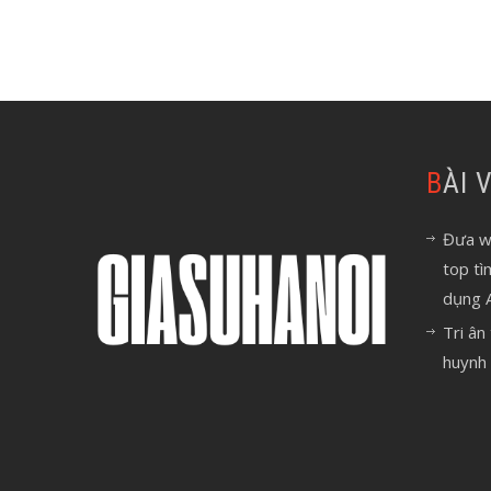
BÀI
Đưa we
top tì
dụng 
Tri ân
huynh 