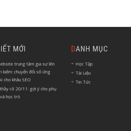
 VIẾT MỚI
DANH MỤC
bsite trung tâm gia sư lên
Học Tập
m kiếm: chuyển đổi số ứng
Tài Liệu
AI cho khâu SEO
Tin Tức
 thầy cô 20/11: gợi ý cho phụ
và học trò