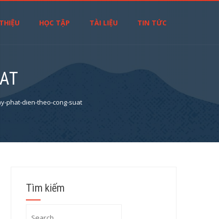
 THIỆU
HỌC TẬP
TÀI LIỆU
TIN TỨC
UAT
y-phat-dien-theo-cong-suat
Tìm kiếm
Search