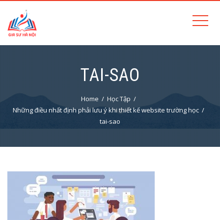
TAI-SAO
Home
Học Tập
Những điều nhất định phải lưu ý khi thiết kế website trường học
tai-sao